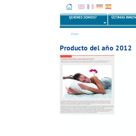
English
Français
Deutsch
Español
QUIENES SOMOS?
ÚLTIMAS INNO
M
a
i
Se
n
Home
encuentra
m
usted
e
Producto del año 2012
aquí
n
u