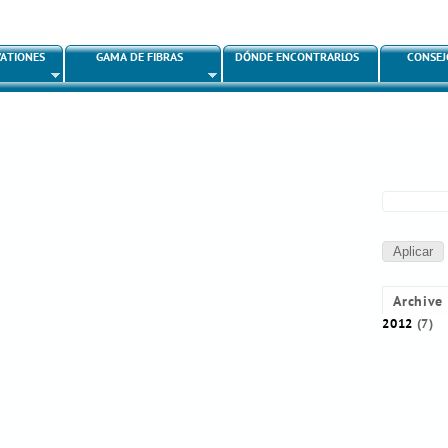
Pasar
al
VATIONES
GAMA DE FIBRAS
DÓNDE ENCONTRARLOS
CONSEJ
contenido
principal
Archive
2012
(7)