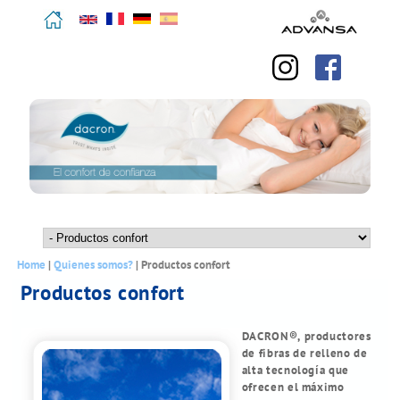
Pasar
English
Deutsch
Français
Español
al
contenido
principal
M
a
Se
Home
|
Quienes somos?
|
Productos confort
i
encuentra
Productos confort
n
usted
m
aquí
e
DACRON®, productores
n
u
de fibras de relleno de
alta tecnología que
ofrecen el máximo