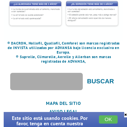
® DACRON, Hollofil, Quallofil, Comforel son marcas registradas
de INVISTA utilizadas por ADVANSA bajo licencia exclusiva en
Europa.
® Suprelle, Climarelle, Aerelle y Allerban son marcas
registradas de ADVANSA,
S
e
a
r
c
h
MAPA DEL SITIO
t
AVISO LEGAL
h
✖
Este sitio está usando cookies. Por
i
OK
DECLARACIÓN DE PRIVACIDAD
favor, tenga en cuenta nuestra
s