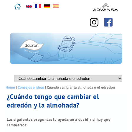
Pasar
English
Deutsch
Français
Español
al
contenido
principal
M
a
Se
Home
|
Consejos e ideas
|
Cuándo cambiar la almohada o el edredón
i
encuentra
¿Cuándo tengo que cambiar el
n
usted
m
edredón y la almohada?
aquí
e
n
u
Las siguientes preguntas te ayudarán a decidir si hay que
cambiarlos: