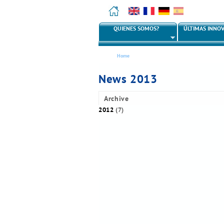
English
Français
Deutsch
Español
QUIENES SOMOS?
ÚLTIMAS INNO
M
a
i
Se
n
Home
encuentra
m
usted
e
News 2013
aquí
n
u
Archive
2012
(7)